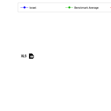
Israel
Benckmark Average
XLS