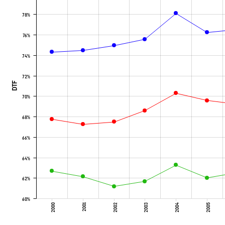
78%
76%
74%
72%
DTF
70%
68%
66%
64%
62%
60%
2000
2001
2002
2003
2004
2005