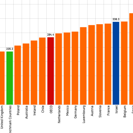
338.3
284.4
235.3
United Kingdom
Benchmark Countries
Poland
Ireland
Chile
OECD
Netherlands
Mexico
Germany
Luxembourg
Slovenia
France
Israel
Belgium
Sp
Australia
Austria