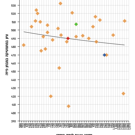
530
520
510
500
ציון במתמטיקה במבחן פיזה
490
480
470
460
450
440
430
420
410
400
390
580
590
600
610
620
630
640
650
660
670
680
690
700
710
720
730
740
750
760
770
780
790
800
810
820
830
840
850
860
870
880
890
900
910
920
930
940
950
960
970
980
990
1,000
1,010
1,020
1,030
1,040
1,050
1,060
1,070