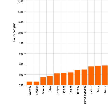
1,150
1,100
1,050
Hours per year
1,000
950
900
850
800
750
Slovenia
Sweden
Greece
Latvia
Hungary
Finland
Poland
Estonia
Slovak Republic
Iceland
Korea
Turkey