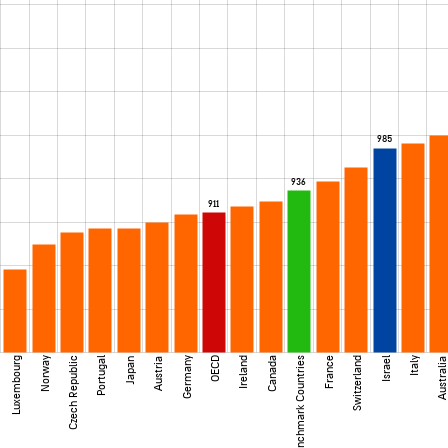
985
936
911
Luxembourg
Norway
Czech Republic
Portugal
Germany
OECD
Ireland
Canada
Benchmark Countries
France
Switzerland
Israel
Italy
Japan
Austria
Australi