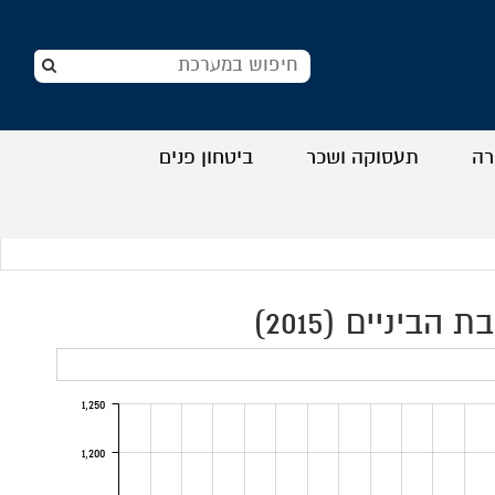
רה
תעסוקה ושכר
ביטחון פנים
+
+
+
+
יניים (2015)
1,250
1,200