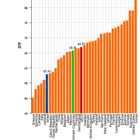
80
75
70
DTF
66.97
65.76
65
60
57.93
55
50
45
Denmark
Greece
Slovenia
Canada
Italy
Ireland
Israel
Czech Republic
Slovak Republic
Netherlands
Chile
Poland
Belgium
Mexico
Benchmark Countries
Finland
Switzerland
OECD
Sweden
United Kingdom
Turkey
Iceland
Spain
Germany
New Zealand
Latvia
Portugal
France
Luxembourg
Hungary
Estonia
Norway
United States
Korea
Japan
Austria
Australia