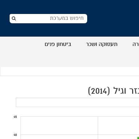
רה
תעסוקה ושכר
ביטחון פנים
+
+
+
+
ל (2014)
45
40