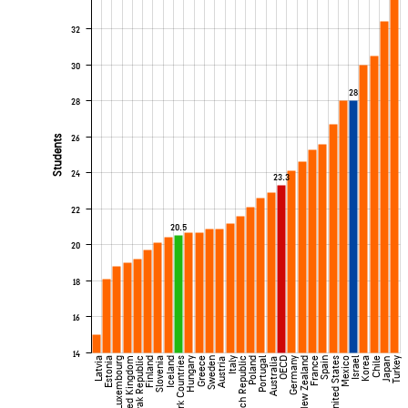
32
30
28
28
26
Students
24
23.3
22
20.5
20
18
16
14
Latvia
Estonia
Luxembourg
United Kingdom
Slovak Republic
Finland
Slovenia
Iceland
Benchmark Countries
Hungary
Greece
Sweden
Italy
Czech Republic
Poland
Portugal
OECD
Germany
New Zealand
France
Spain
United States
Mexico
Israel
Korea
Chile
Turkey
Austria
Australia
Japan